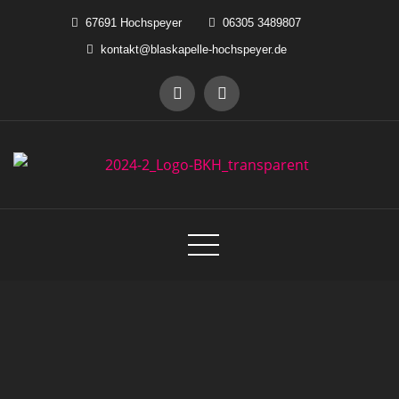
Skip
67691 Hochspeyer
06305 3489807
to
kontakt@blaskapelle-hochspeyer.de
content
Blaskapelle Hochspeyer