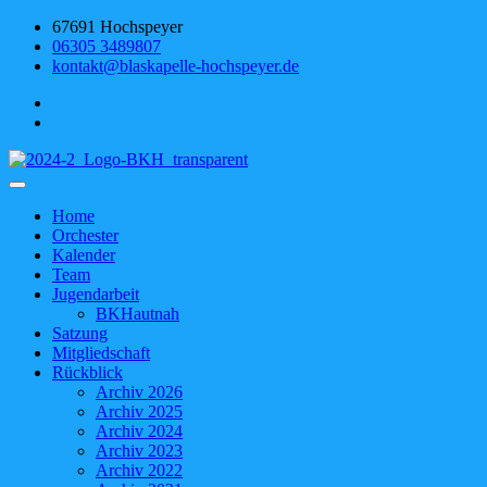
Skip
67691 Hochspeyer
to
06305 3489807
content
kontakt@blaskapelle-hochspeyer.de
Blaskapelle Hochspeyer
Home
Orchester
Kalender
Team
Jugendarbeit
BKHautnah
Satzung
Mitgliedschaft
Rückblick
Archiv 2026
Archiv 2025
Archiv 2024
Archiv 2023
Archiv 2022