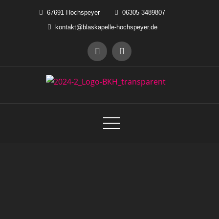
Skip
67691 Hochspeyer
06305 3489807
to
kontakt@blaskapelle-hochspeyer.de
content
Blaskapelle Hochspeyer