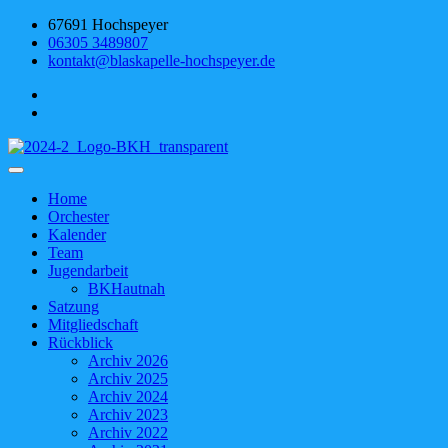
Skip
67691 Hochspeyer
to
06305 3489807
content
kontakt@blaskapelle-hochspeyer.de
Blaskapelle Hochspeyer
Home
Orchester
Kalender
Team
Jugendarbeit
BKHautnah
Satzung
Mitgliedschaft
Rückblick
Archiv 2026
Archiv 2025
Archiv 2024
Archiv 2023
Archiv 2022