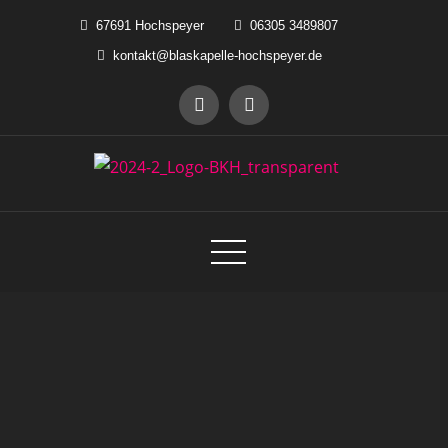
Skip
67691 Hochspeyer
06305 3489807
to
kontakt@blaskapelle-hochspeyer.de
content
Blaskapelle Hochspeyer