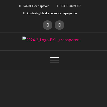
Skip
67691 Hochspeyer
06305 3489807
to
kontakt@blaskapelle-hochspeyer.de
content
Blaskapelle Hochspeyer