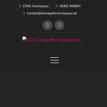
Skip
67691 Hochspeyer
06305 3489807
to
kontakt@blaskapelle-hochspeyer.de
content
Blaskapelle Hochspeyer