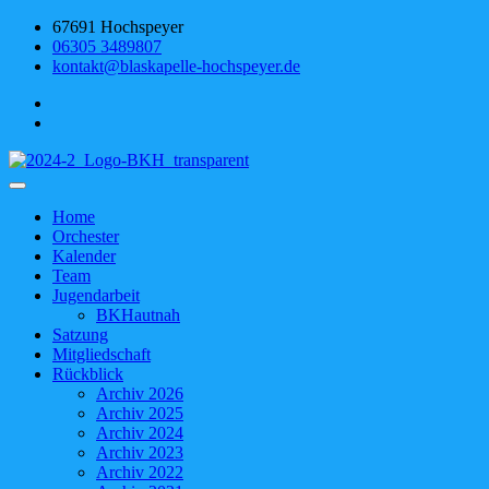
Skip
67691 Hochspeyer
to
06305 3489807
content
kontakt@blaskapelle-hochspeyer.de
Blaskapelle Hochspeyer
Home
Orchester
Kalender
Team
Jugendarbeit
BKHautnah
Satzung
Mitgliedschaft
Rückblick
Archiv 2026
Archiv 2025
Archiv 2024
Archiv 2023
Archiv 2022